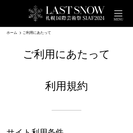
MENU
ホーム
ご利用にあたって
LANGUAGE
EN
チケット
ご利用にあたって
開催概要
アクセス
会場
アーティスト
チケット
イベント
利用規約
SIAFスクール
公募・連携企画
必見！SIAF2024の
SIAF2024をより楽
めぐり方
しむ
サイト利用条件